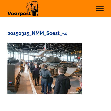
Ga
naar
inhoud
20150315_NMM_Soest_-4