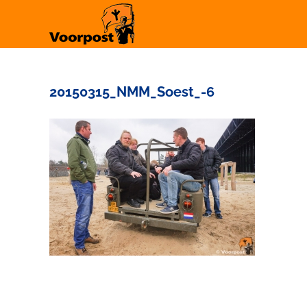
Ga
naar
inhoud
20150315_NMM_Soest_-6