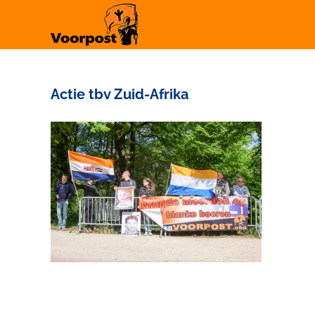
Ga
naar
inhoud
Actie tbv Zuid-Afrika