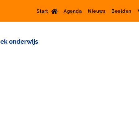
Start
Agenda
Nieuws
Beelden
iek onderwijs