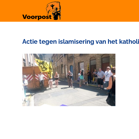
Ga
naar
inhoud
Actie tegen islamisering van het kathol