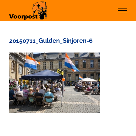
Ga
naar
inhoud
20150711_Gulden_Sinjoren-6