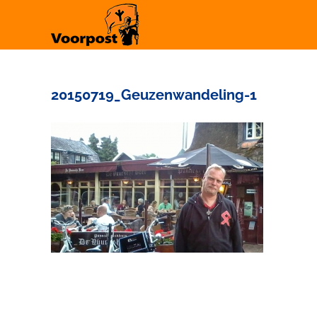
Ga
naar
inhoud
20150719_Geuzenwandeling-1