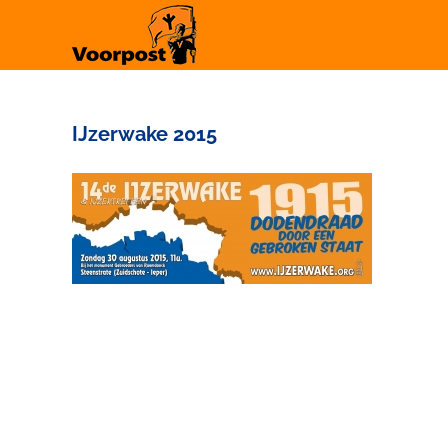
Ga
naar
inhoud
IJzerwake 2015