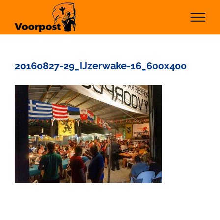
Ga
naar
inhoud
20160827-29_IJzerwake-16_600x400