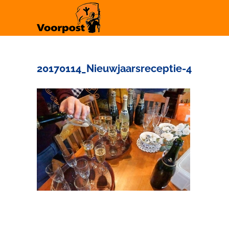
Ga
naar
inhoud
20170114_Nieuwjaarsreceptie-4