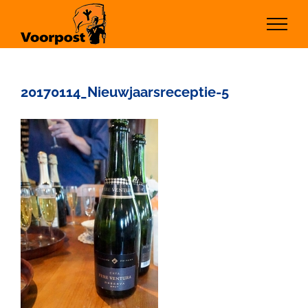
Ga
naar
inhoud
20170114_Nieuwjaarsreceptie-5