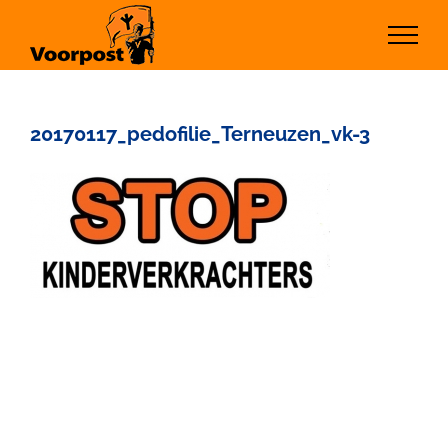
Ga
naar
inhoud
20170117_pedofilie_Terneuzen_vk-3