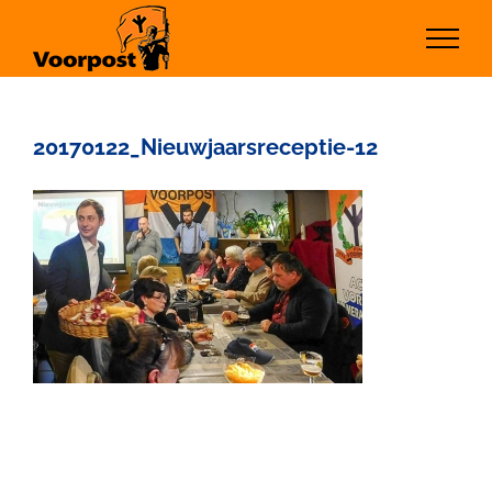
Ga
naar
inhoud
20170122_Nieuwjaarsreceptie-12