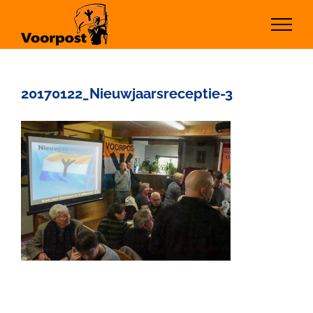
Ga
naar
inhoud
20170122_Nieuwjaarsreceptie-3