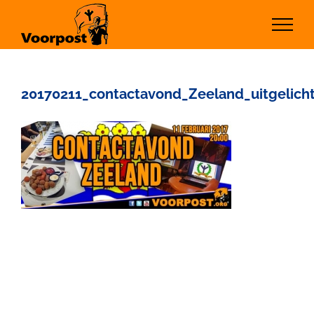
Ga
naar
inhoud
20170211_contactavond_Zeeland_uitgelich