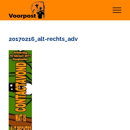
Ga
naar
inhoud
20170216_alt-rechts_adv