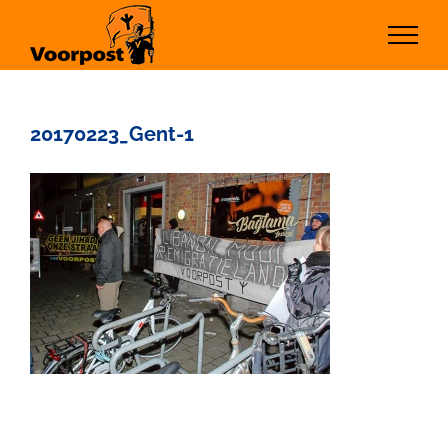
Ga
naar
inhoud
20170223_Gent-1