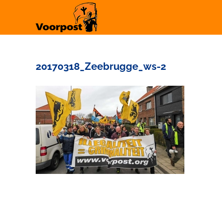
Ga
naar
inhoud
20170318_Zeebrugge_ws-2