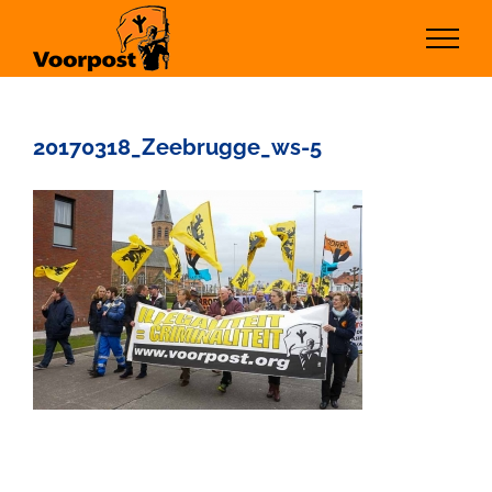
Ga
naar
inhoud
20170318_Zeebrugge_ws-5