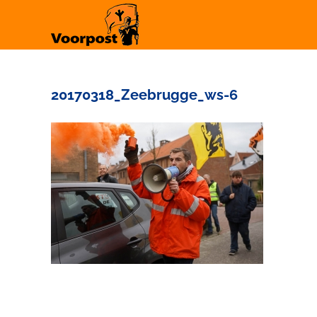
Ga
naar
inhoud
20170318_Zeebrugge_ws-6