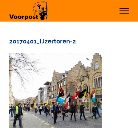
Ga
naar
inhoud
20170401_IJzertoren-2