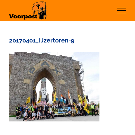
Ga
naar
inhoud
20170401_IJzertoren-9