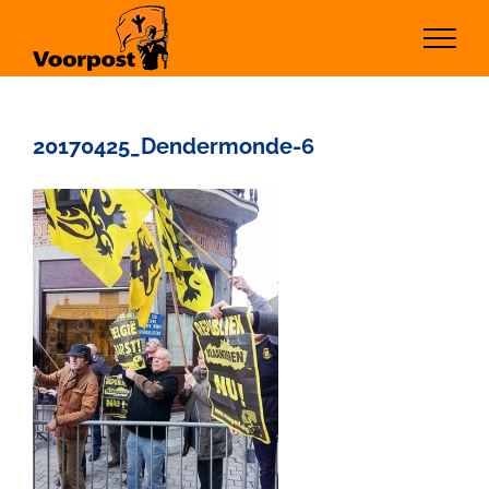
Ga
naar
inhoud
20170425_Dendermonde-6