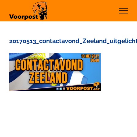
Ga
naar
inhoud
20170513_contactavond_Zeeland_uitgelich