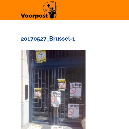
Ga
naar
inhoud
20170527_Brussel-1