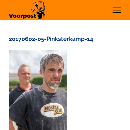
Ga
naar
inhoud
20170602-05-Pinksterkamp-14