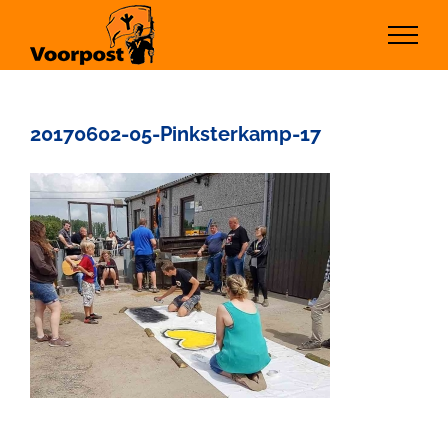
Ga
naar
inhoud
20170602-05-Pinksterkamp-17