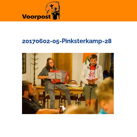
Ga
naar
inhoud
20170602-05-Pinksterkamp-28