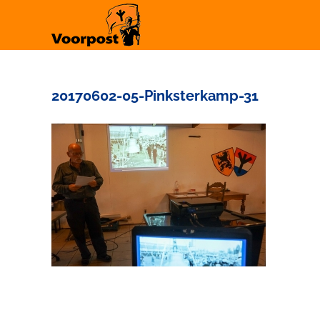
Ga
naar
inhoud
20170602-05-Pinksterkamp-31