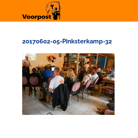
Ga
naar
inhoud
20170602-05-Pinksterkamp-32