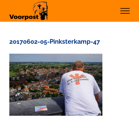
Ga
naar
inhoud
20170602-05-Pinksterkamp-47