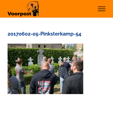
Ga
naar
inhoud
20170602-05-Pinksterkamp-54