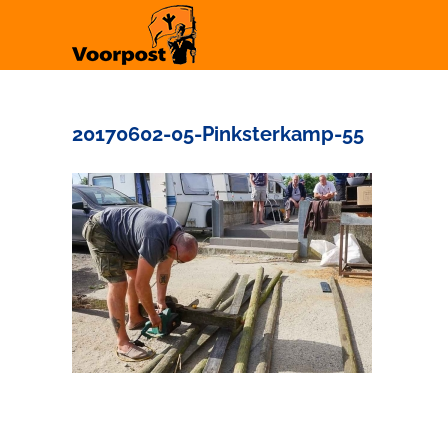
Ga
naar
inhoud
20170602-05-Pinksterkamp-55