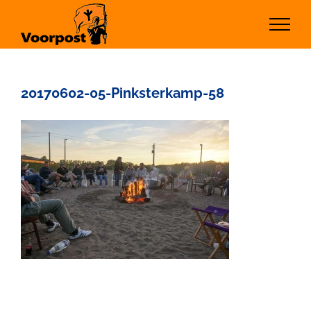
Ga
naar
inhoud
20170602-05-Pinksterkamp-58