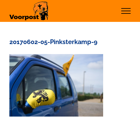
Ga
naar
inhoud
20170602-05-Pinksterkamp-9