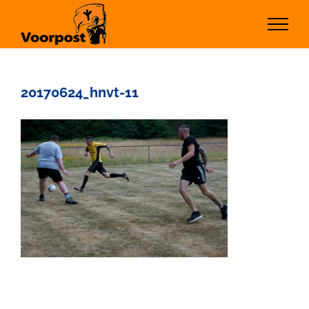
Ga
naar
inhoud
20170624_hnvt-11