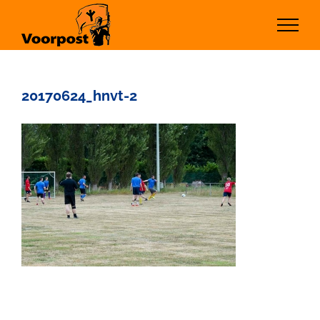
Ga
naar
inhoud
20170624_hnvt-2