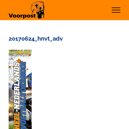
Ga
naar
inhoud
20170624_hnvt_adv