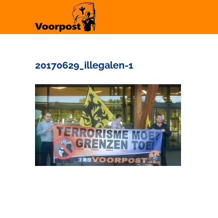
Ga
naar
inhoud
20170629_illegalen-1