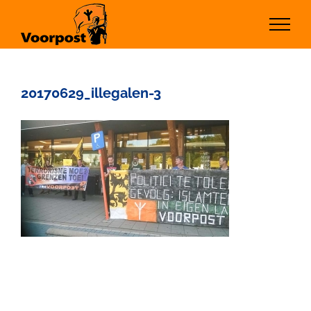
Ga
naar
inhoud
20170629_illegalen-3