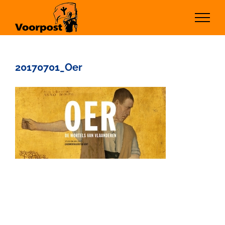
Ga
naar
inhoud
20170701_Oer