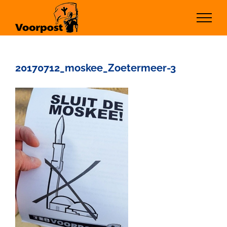
Ga
naar
inhoud
20170712_moskee_Zoetermeer-3