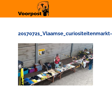
Ga
naar
inhoud
20170721_Vlaamse_curiositeitenmarkt