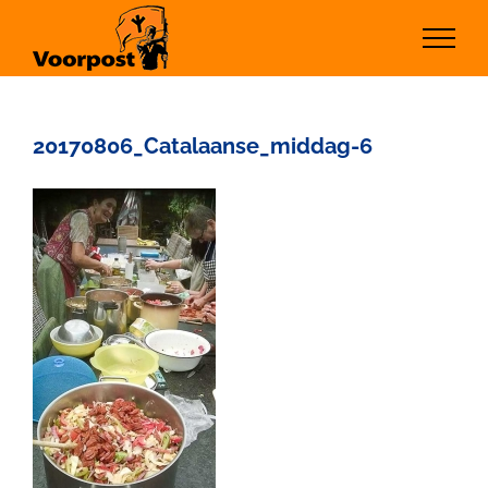
Ga
naar
inhoud
20170806_Catalaanse_middag-6