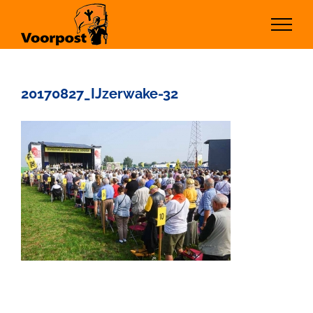
Ga
naar
inhoud
20170827_IJzerwake-32