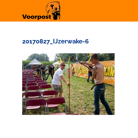
Ga
naar
inhoud
20170827_IJzerwake-6