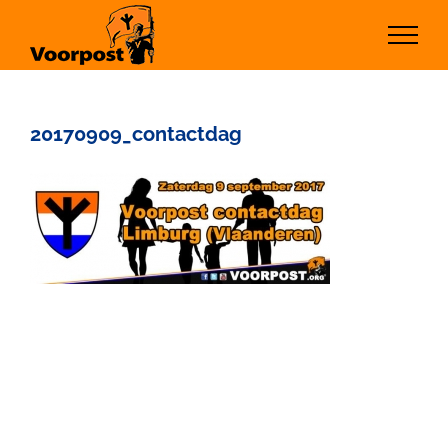
Ga
naar
inhoud
20170909_contactdag