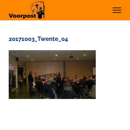
Ga
naar
inhoud
20171003_Twente_04