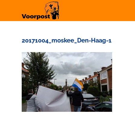
Ga
naar
inhoud
20171004_moskee_Den-Haag-1