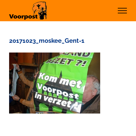
Ga
naar
inhoud
20171023_moskee_Gent-1