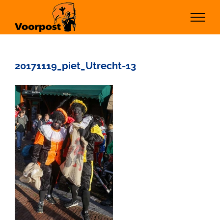
Ga
naar
inhoud
20171119_piet_Utrecht-13